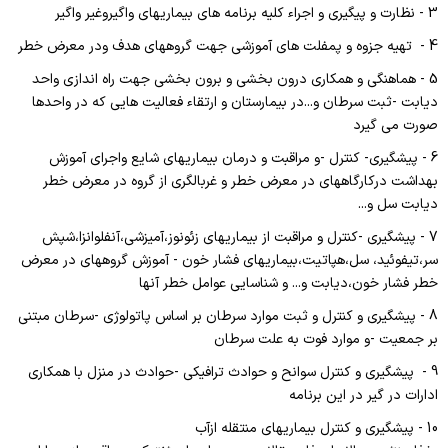
کنترل عفونت
3 - نظارت و پیگیری و اجراء کلیه برنامه های بیماریهای واگیروغیر واگیر
روابط عمومی
درآمد
4 - تهیه جزوه و پمفلت های آموزشی جهت گروههای هدف ودر معرض خطر
دبیرخانه و بایگانی
دبیرخانه
مرکز مشاوره
5 - هماهنگی و همکاری درون بخشی و برون بخشی جهت راه اندازی واحد
ایمنی
امور حقوقی
دیابت -ثبت سرطان و...در بیمارستان و ارتقاء فعالیت هایی که در واحدها
آموزشگاه بهورزی
صورت می گیرد
مددکاری اجتماعی
فصلنامه بهورزی
6 - پیشگیری- کنترل -و مراقبت و درمان بیماریهای شایع واجرای آموزش
ترخیص
بهداشت درکارگاههای در معرض خطر و غربالگری از گروه در معرض خطر
بیماریها
دیابت سل و...
درآمد
7 - پیشگیری -کنترل و مراقبت از بیماریهای زئونوز،آمیزشی،آنفلوانزا،شپش
بهبود تغذیه
بخشهای درمانی
سر،تیفوئید، سل،هپاتیت،بیماریهای فشار خون - آموزش گروههای در معرض
ریاست مرکز بهداشت
خطر فشار خون،دیابت و... و شناسایی عوامل خطر آنها
جراحی زنان
8 - پیشگیری و کنترل و ثبت موارد سرطان بر اساس پاتولوژی -سرطان مبتنی
امور اداری
جراحی مردان
بر جمعیت -و موارد فوت به علت سرطان
کارگزینی
ICUاعصاب
9 - پیشگیری و کنترل سوانح و حوادث ترافیکی -حوادث در منزل با همکاری
ادارات در گیر در این برنامه
بهداشت محیط
ICUجنرال
10 - پیشگیری و کنترل بیماریهای منتقله ازآب