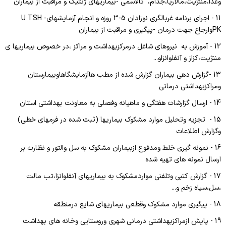
PICU
وغذا،مننژیت،مالاریا،جذام، تالاسمی -بیماریهای ژنتیک و مراقبت از بیماران
11 - اجرای برنامه غربالگری نوزادان 5-3 روزه و انجام آزمایشهایU TSH -
NICU
PKوارجاع جهت درمان -پیگیری و مراقبت از بیماران
مغز و اعصاب
12 - آموزش به نیروهای شاغل درمرکزبهداشت و مراکز ،در خصوص بیماریها ی
مننژیت،کزاز و آنفلوانزاو...
داخلی زنان
13 -گزارش دهی بیماران گزارش شده از مطب هاآزمایشگاهاوبیمارستان
داخلی مردان
ومراکزبهداشتی درمانی
زایمان
14 - ارسال گزارشات هفتگی و ماهیانه وفصلی به معاونت بهداشتی استان
15 - تجزیه وتحلیل موارد مشکوک بیماریها (ثبت شده در فرمهای خطی)
اورژانس
وگزارش اطلاعات
کودکان
16 - نمونه گیری خلط ومدفوع ازبیماران مشکوک به سل والتور و نظارت بر
ارسال نمونه های تهیه شده
نوزادان
17 - گزارش کتبی وتلفنی مواردمشکوک به بیماریهای آنفلوانزا،تب مالت
CCU
،سل،سیاه زخم و...
بخشهای پاراکلینیک
18 - پیگیری موارد مشکوک وقطعی بیماریهای شایع درمنطقه
19 - پایش ازمراکزبهداشتی درمانی شهری وروستایی وخانه های بهداشت
داروخانه و انبار دارویی