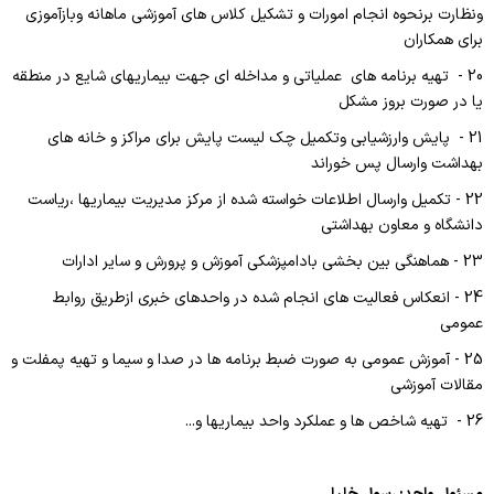
ونظارت برنحوه انجام امورات و تشکیل کلاس های آموزشی ماهانه وبازآموزی
تصویربرداری
برای همکاران
20 - تهیه برنامه های عملیاتی و مداخله ای جهت بیماریهای شایع در منطقه
تست ورزش
یا در صورت بروز مشکل
اکوکاردیوگرافی
21 - پایش وارزشیابی وتکمیل چک لیست پایش برای مراکز و خانه های
بهداشت وارسال پس خوراند
شیمی درمانی
22 - تکمیل وارسال اطلاعات خواسته شده از مرکز مدیریت بیماریها ،ریاست
آزمایشگاه تشخیص طبی
دانشگاه و معاون بهداشتی
آندوسکوپی و کولونوسکوپی
23 - هماهنگی بین بخشی بادامپزشکی آموزش و پرورش و سایر ادارات
24 - انعکاس فعالیت های انجام شده در واحدهای خبری ازطریق روابط
فیزیوتراپی
عمومی
ریاست بیمترستان
25 - آموزش عمومی به صورت ضبط برنامه ها در صدا و سیما و تهیه پمفلت و
مقالات آموزشی
مدیر بیمارستان
26 - تهیه شاخص ها و عملکرد واحد بیماریها و...
مدیر پرستاری
دفتر پرستاری