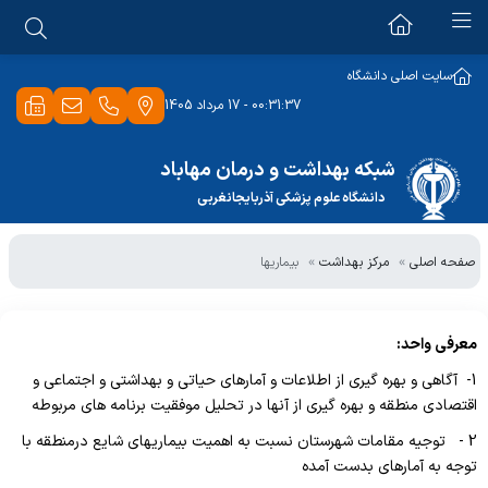
ستاد شبکه
سایت اصلی دانشگاه
00:31:37 - 17 مرداد 1405
ریاست
بیمارستان امام خمینی(ره)
امور عمومی
شبکه بهداشت و درمان مهاباد
بهبود کیفیت
دانشگاه علوم پزشکی آذربایجانغربی
کارگزینی
مرکز بهداشت
کمیته اخلاق بالینی
حراست
صفحه اصلی
مرکز بهداشت
بیماریها
بهداشت حرفه ای
مدیریت اطلاعات سلامت
امور دارو و درمان
بهداشت خانواده
بهداشت حرفه ای
امور غذایی، بهداشتی و آرایشی
معرفی واحد:
بهداشت دهان و دندان
بهداشت محیط
1- آگاهی و بهره گیری از اطلاعات و آمارهای حیاتی و بهداشتی و اجتماعی و
فناوری اطلاعات
گسترش
اقتصادی منطقه و بهره گیری از آنها در تحلیل موفقیت برنامه های مربوطه
تجهیزات پزشکی
امور مالی
2 - توجیه مقامات شهرستان نسبت به اهمیت بیماریهای شایع درمنطقه با
سلامت نوجوانان مدارس
تاسیسات
توجه به آمارهای بدست آمده
کارپردازی
سلامت روانی، اجتماعی و اعتیاد