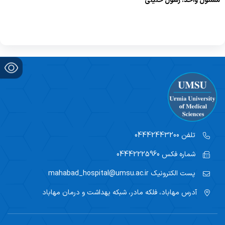
مسئول واحد: رسول خلیلی
آموزش سلامت
آموزش
تلفن
04442443200
شماره فکس
04442225960
پست الکترونیک
mahabad_hospital@umsu.ac.ir
آدرس
مهاباد، فلکه مادر، شبکه بهداشت و درمان مهاباد