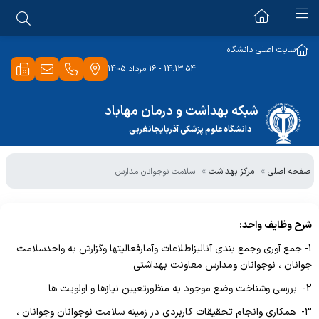
ستاد شبکه
سایت اصلی دانشگاه
14:13:54 - 16 مرداد 1405
ریاست
بیمارستان امام خمینی(ره)
امور عمومی
شبکه بهداشت و درمان مهاباد
بهبود کیفیت
دانشگاه علوم پزشکی آذربایجانغربی
کارگزینی
مرکز بهداشت
کمیته اخلاق بالینی
حراست
صفحه اصلی
مرکز بهداشت
سلامت نوجوانان مدارس
بهداشت حرفه ای
مدیریت اطلاعات سلامت
امور دارو و درمان
بهداشت خانواده
بهداشت حرفه ای
امور غذایی، بهداشتی و آرایشی
شرح وظایف واحد:
بهداشت دهان و دندان
بهداشت محیط
1- جمع آوری وجمع بندی آنالیزاطلاعات وآمارفعالیتها وگزارش به واحدسلامت
فناوری اطلاعات
گسترش
جوانان ، نوجوانان ومدارس معاونت بهداشتی
تجهیزات پزشکی
امور مالی
2- بررسی وشناخت وضع موجود به منظورتعیین نیازها و اولویت ها
سلامت نوجوانان مدارس
تاسیسات
کارپردازی
3- همکاری وانجام تحقیقات کاربردی در زمینه سلامت نوجوانان وجوانان ،
سلامت روانی، اجتماعی و اعتیاد