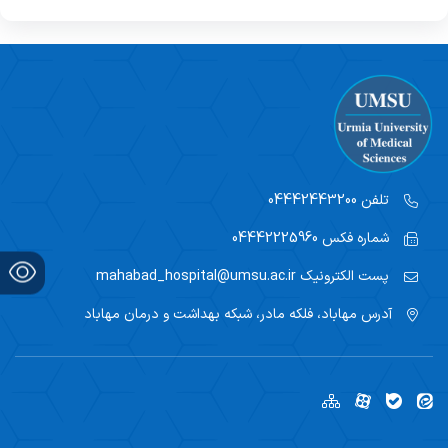
تصویربرداری
تست ورزش
اکوکاردیوگرافی
شیمی درمانی
آزمایشگاه تشخیص طبی
تلفن
04442443200
آندوسکوپی و کولونوسکوپی
شماره فکس
04442225960
فیزیوتراپی
پست الکترونیک
mahabad_hospital@umsu.ac.ir
آدرس
ریاست بیمترستان
مهاباد، فلکه مادر، شبکه بهداشت و درمان مهاباد
مدیر بیمارستان
مدیر پرستاری
دفتر پرستاری