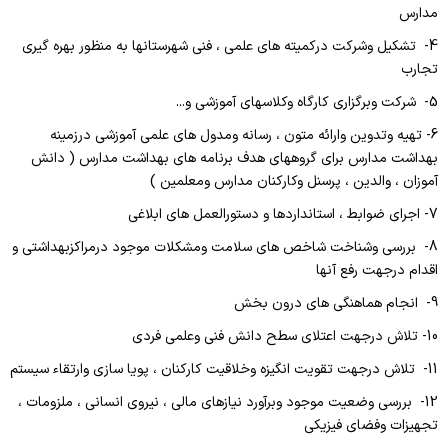
کنترل عفونت
مدارس
روابط عمومی
درآمد
4- تشکیل وشرکت درکمیته های علمی ، فنی شهرستانها به منظور بهره گیری
دبیرخانه و بایگانی
دبیرخانه
تجارب
مرکز مشاوره
ایمنی
5- شرکت وبرگزاری کارگاه وکلاسهای آموزشی و...
امور حقوقی
آموزشگاه بهورزی
مددکاری اجتماعی
6- تهیه وتدوین وارائه متون ، رسانه ومدول های علمی آموزشی درزمینه
فصلنامه بهورزی
بهداشت مدارس برای گروههای هدف برنامه های بهداشت مدارس ( دانش
ترخیص
آموزان ، والدین ، پرسنل وکارکنان مدارس ومعلمین )
بیماریها
درآمد
7- اجرای ضوابط ، استانداردها و دستورالعمل های ابلاغی
بهبود تغذیه
8- بررسی وشناخت شاخص های سلامت ومشکلات موجود درمراکزبهداشتی و
بخشهای درمانی
اقدام درجهت رفع آنها
ریاست مرکز بهداشت
جراحی زنان
9- انجام هماهنگی های درون بخش
امور اداری
جراحی مردان
10- تلاش درجهت اعتلای سطح دانش فنی وعلمی فردی
کارگزینی
11- تلاش درجهت تقویت انگیزه وخلاقیت کارکنان ، پویا سازی وارتقاء سیستم
ICUاعصاب
بهداشت محیط
12- بررسی وضعیت موجود وبرآورد نیازهای مالی ، نیروی انسانی ، ملزومات ،
ICUجنرال
تجهیزات وفضای فیزیکی