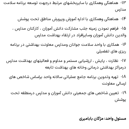
PICU
13- هماهنگی وهمکاری با سایربخشهای مرتبط درجهت توسعه برنامه سلامت
مدارس
NICU
14- هماهنگی وهمکاری با اداره آموزش وپرورش مناطق تحت پوشش
مغز و اعصاب
15- فراهم نمودن زمینه جلب مشارکت دانش آموزان ، کارکنان مدارس ،
داخلی زنان
والدین دانش آموزان وسایرافراد در ارتقاء بهداشت مدارس
16- همکاری با واحد سلامت جوانان ومدارس معاونت بهداشتی در برنامه
داخلی مردان
ریزی های تفضیلی
زایمان
17- نظارت ، پایش ، ارزشیابی مستمر و مداوم و فعالیتهای بهداشت مدارس
درمراکز بهداشتی درمانی وخانه های بهداشت تابعه
اورژانس
18- تهیه وتدوین برنامه جامع عملیاتی سالانه واحد براساس شاخص های
کودکان
ارسالی معاونت
نوزادان
19- تعیین شاخص های جمعیتی دانش آموزان و مدارس درمنطقه تحت
پوشش
CCU
بخشهای پاراکلینیک
مسئول واحد: مژگان بابامیری
داروخانه و انبار دارویی